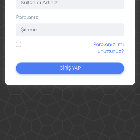
Parolanız
Parolanızı mı
unuttunuz?
GİRİŞ YAP